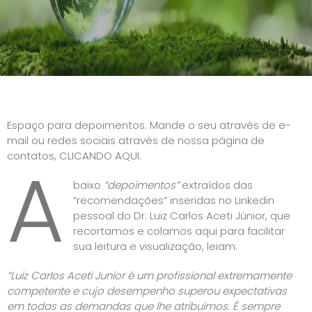
Espaço para depoimentos. Mande o seu através de e-
mail ou redes sociais através de nossa página de
contatos,
CLICANDO AQUI
.
A
baixo
“depoimentos”
extraídos das
“recomendações” inseridas no Linkedin
pessoal do Dr. Luiz Carlos Aceti Júnior, que
recortamos e colamos aqui para facilitar
sua leitura e visualização, leiam:
“Luiz Carlos Aceti Junior é um profissional extremamente
competente e cujo desempenho superou expectativas
em todas as demandas que lhe atribuímos. É sempre