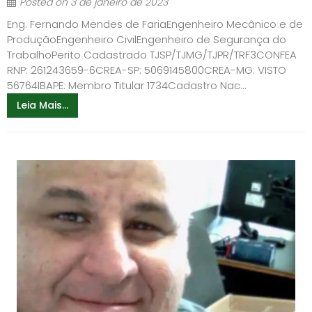
Posted on
3 de janeiro de 2023
Eng. Fernando Mendes de FariaEngenheiro Mecânico e de
ProduçãoEngenheiro CivilEngenheiro de Segurança do
TrabalhoPerito Cadastrado TJSP/TJMG/TJPR/TRF3CONFEA
RNP: 261243659-6CREA-SP: 5069145800CREA-MG: VISTO
56764IBAPE: Membro Titular 1734Cadastro Nac...
Leia Mais...