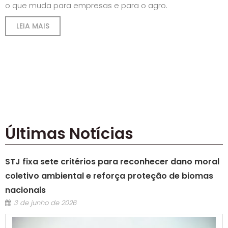
o que muda para empresas e para o agro.
D
q
LEIA MAIS
p
q
Últimas Notícias
STJ fixa sete critérios para reconhecer dano moral
coletivo ambiental e reforça proteção de biomas
nacionais
3 de junho de 2026