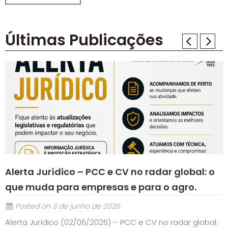
Últimas Publicações
Prev
Next
Alerta Jurídico – PCC e CV no radar global: o
S
que muda para empresas e para o agro.
m
Posted on
3 de junho de 2026
Alerta Jurídico (02/06/2026) – PCC e CV no radar global: