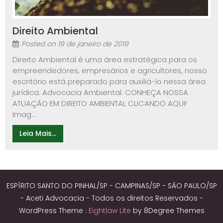
Direito Ambiental
Posted on
19 de janeiro de 2019
Direito Ambiental é uma área estratégica para os
empreendedores, empresários e agricultores, nosso
escritório está preparado para auxiliá-lo nessa área
jurídica. Advocacia Ambiental. CONHEÇA NOSSA
ATUAÇÃO EM DIREITO AMBIENTAL CLICANDO AQUI!
Imag...
Leia Mais...
ESPÍRITO SANTO DO PINHAL/SP - CAMPINAS/SP - SÃO PAULO/SP
- Aceti Advocacia - Todos os direitos Reservados -
WordPress Theme :
Eightlaw Lite
by 8Degree Themes