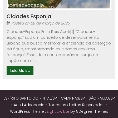
Cidades Esponja
Posted on
28 de março de 2025
Cidades-Esponja Enzo Reis Aceti[1] “Cidades-
esponja” são um conceito de desenvolvimento
urbano que busca melhorar a eficiência da absorção
da água, transformando as cidades em uma
“esponja”. Essa ideia contemporânea surgiu no
Japão com o ...
Leia Mais...
ESPÍRITO SANTO DO PINHAL/SP - CAMPINAS/SP - SÃO PAULO/SP
- Aceti Advocacia - Todos os direitos Reservados -
WordPress Theme :
Eightlaw Lite
by 8Degree Themes