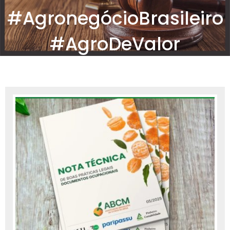
#AgronegócioBrasileiro
#AgroDeValor