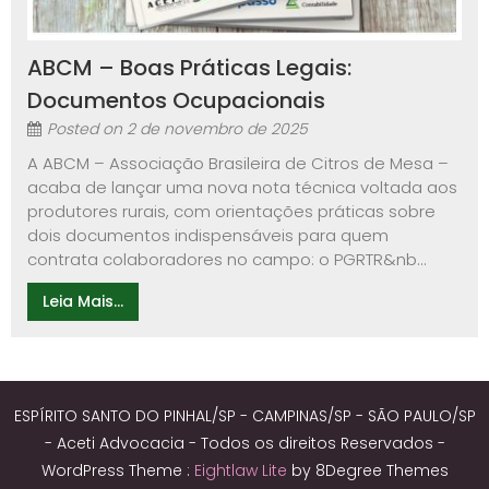
ABCM – Boas Práticas Legais:
Documentos Ocupacionais
Posted on
2 de novembro de 2025
A ABCM – Associação Brasileira de Citros de Mesa –
acaba de lançar uma nova nota técnica voltada aos
produtores rurais, com orientações práticas sobre
dois documentos indispensáveis para quem
contrata colaboradores no campo: o PGRTR&nb...
Leia Mais...
ESPÍRITO SANTO DO PINHAL/SP - CAMPINAS/SP - SÃO PAULO/SP
- Aceti Advocacia - Todos os direitos Reservados -
WordPress Theme :
Eightlaw Lite
by 8Degree Themes