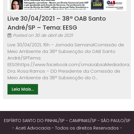
Live 30/04/2021 – 38ª OAB Santo
André/SP – Tema: EESG
Posted on
30 de abril de 2021
Live 30/04/2021, 16h – Jornada SemanalComissão de
Meio Ambiente da 38ª Subsecção da OAB Santo
André/SPTema:
EESGhttps://www.facebook.com/cmaoabsaMediadora:
Dra. Rosa Ramos – DD Presidente da Comissão de
Meio Ambiente da 38ª Subsecção da O...
Leia Mais...
ESPÍRITO SANTO DO PINHAL/SP - CAMPINAS/SP - SÃO PAULO/SP
- Aceti Advocacia - Todos os direitos Reservados -