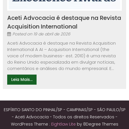
Aceti Advocacia é destaque na Revista
Acquisition International
Posted on
19 de abril de 2026
Aceti Advocacia é destaque na Revista Acquisition
International A AI – Acquisition International (the
voice of modern business- est. 2010) é uma revista
do Reino Unido especializada em divulgar notícias,
comentários e análises do mundo empresarial. E...
Leia Mais...
ESPÍRITO SANTO DO PINHAL/SP - CAMPINAS/SP - SÃO PAULO/SP
- Aceti Advocacia - Todos os direitos Reservados -
WordPress Theme :
Eightlaw Lite
by 8Degree Themes