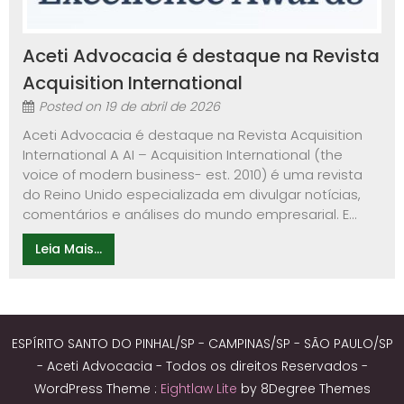
Aceti Advocacia é destaque na Revista
Acquisition International
Posted on
19 de abril de 2026
Aceti Advocacia é destaque na Revista Acquisition
International A AI – Acquisition International (the
voice of modern business- est. 2010) é uma revista
do Reino Unido especializada em divulgar notícias,
comentários e análises do mundo empresarial. E...
Leia Mais...
ESPÍRITO SANTO DO PINHAL/SP - CAMPINAS/SP - SÃO PAULO/SP
- Aceti Advocacia - Todos os direitos Reservados -
WordPress Theme :
Eightlaw Lite
by 8Degree Themes