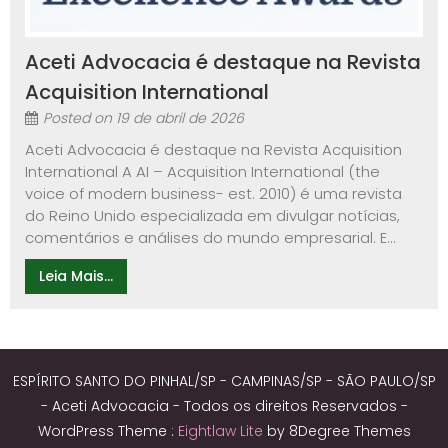
Aceti Advocacia é destaque na Revista
Acquisition International
Posted on
19 de abril de 2026
Aceti Advocacia é destaque na Revista Acquisition
International A AI – Acquisition International (the
voice of modern business- est. 2010) é uma revista
do Reino Unido especializada em divulgar notícias,
comentários e análises do mundo empresarial. E...
Leia Mais...
ESPÍRITO SANTO DO PINHAL/SP - CAMPINAS/SP - SÃO PAULO/SP
- Aceti Advocacia - Todos os direitos Reservados -
WordPress Theme :
Eightlaw Lite
by 8Degree Themes