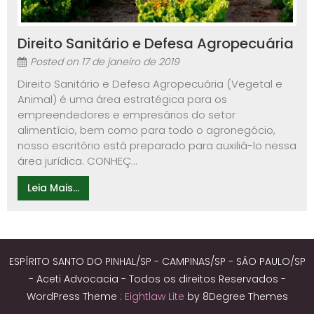
Direito Sanitário e Defesa Agropecuária
Posted on
17 de janeiro de 2019
Direito Sanitário e Defesa Agropecuária (Vegetal e
Animal) é uma área estratégica para os
empreendedores e empresários do setor
alimentício, bem como para todo o agronegócio,
nosso escritório está preparado para auxiliá-lo nessa
área jurídica. CONHEÇ...
Leia Mais...
ESPÍRITO SANTO DO PINHAL/SP - CAMPINAS/SP - SÃO PAULO/SP
- Aceti Advocacia - Todos os direitos Reservados -
WordPress Theme :
Eightlaw Lite
by 8Degree Themes