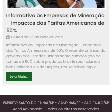
Informativo às Empresas de Mineração
– Impactos das Tarifas Americanas de
50%
Posted on
25 de julho de 2025
Informativo às Empresas de Mineração – Impactos
das Tarifas Americanas de 50% O recente anúncio do
governo dos Estados Unidos sobre a imposição de
tarifas de 50% sobre produtos brasileiros, incluindo
bens minerais e siderúrgicos, trouxe sérias implic...
Leia Mais...
ESPÍRITO SANTO DO PINHAL/SP - CAMPINAS/SP - SÃO PAULO/SP
- Aceti Advocacia - Todos os direitos Reservados -