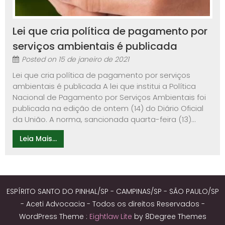
Lei que cria política de pagamento por
serviços ambientais é publicada
Posted on
15 de janeiro de 2021
Lei que cria política de pagamento por serviços
ambientais é publicada A lei que institui a Política
Nacional de Pagamento por Serviços Ambientais foi
publicada na edição de ontem (14) do Diário Oficial
da União. A norma, sancionada quarta-feira (13)...
Leia Mais...
ESPÍRITO SANTO DO PINHAL/SP - CAMPINAS/SP - SÃO PAULO/SP
- Aceti Advocacia - Todos os direitos Reservados -
WordPress Theme :
Eightlaw Lite
by 8Degree Themes