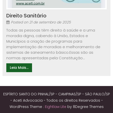
Direito Sanitário
Posted on
21 de setembro de 2025
Todas as pessoas têm direito à saúde e a uma
moradia digna, cabendo à União, Estados e
Municípios a criação de programas para
implementação de moradias e melhoramento de
sistemas de saneamento básico.Essas são as
normas apresentadas pela Constituição...
Leia Mais...
ESPÍRITO SANTO DO PINHAL/SP - CAMPINAS/SP - SÃO PAULO/SP
- Aceti Advocacia - Todos os direitos Reservados -
WordPress Theme :
Eightlaw Lite
by 8Degree Themes