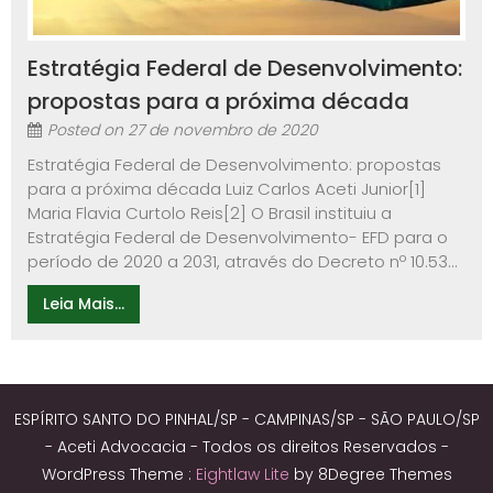
Estratégia Federal de Desenvolvimento:
propostas para a próxima década
Posted on
27 de novembro de 2020
Estratégia Federal de Desenvolvimento: propostas
para a próxima década Luiz Carlos Aceti Junior[1]
Maria Flavia Curtolo Reis[2] O Brasil instituiu a
Estratégia Federal de Desenvolvimento- EFD para o
período de 2020 a 2031, através do Decreto nº 10.53...
Leia Mais...
ESPÍRITO SANTO DO PINHAL/SP - CAMPINAS/SP - SÃO PAULO/SP
- Aceti Advocacia - Todos os direitos Reservados -
WordPress Theme :
Eightlaw Lite
by 8Degree Themes