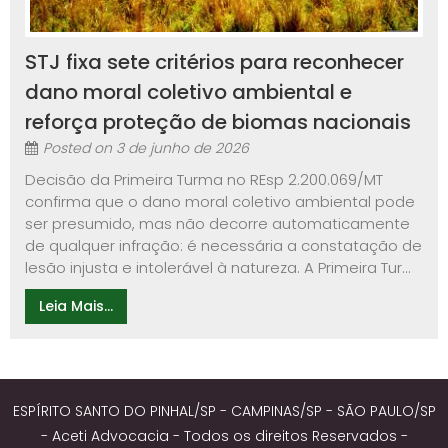
STJ fixa sete critérios para reconhecer
dano moral coletivo ambiental e
reforça proteção de biomas nacionais
Posted on
3 de junho de 2026
Decisão da Primeira Turma no REsp 2.200.069/MT
confirma que o dano moral coletivo ambiental pode
ser presumido, mas não decorre automaticamente
de qualquer infração: é necessária a constatação de
lesão injusta e intolerável à natureza. A Primeira Tur...
Leia Mais...
ESPÍRITO SANTO DO PINHAL/SP - CAMPINAS/SP - SÃO PAULO/SP
- Aceti Advocacia - Todos os direitos Reservados -