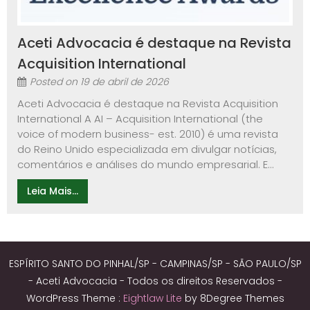
Aceti Advocacia é destaque na Revista
Acquisition International
Posted on
19 de abril de 2026
Aceti Advocacia é destaque na Revista Acquisition
International A AI – Acquisition International (the
voice of modern business- est. 2010) é uma revista
do Reino Unido especializada em divulgar notícias,
comentários e análises do mundo empresarial. E...
Leia Mais...
ESPÍRITO SANTO DO PINHAL/SP - CAMPINAS/SP - SÃO PAULO/SP
- Aceti Advocacia - Todos os direitos Reservados -
WordPress Theme :
Eightlaw Lite
by 8Degree Themes