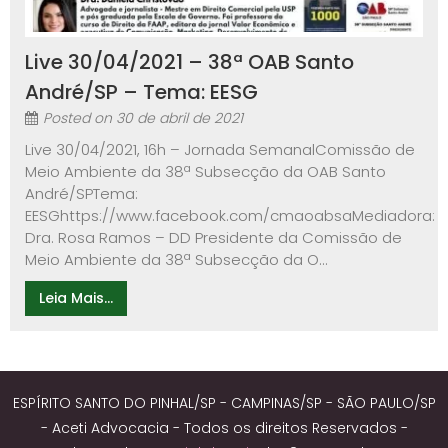
Live 30/04/2021 – 38ª OAB Santo
André/SP – Tema: EESG
Posted on
30 de abril de 2021
Live 30/04/2021, 16h – Jornada SemanalComissão de
Meio Ambiente da 38ª Subsecção da OAB Santo
André/SPTema:
EESGhttps://www.facebook.com/cmaoabsaMediadora:
Dra. Rosa Ramos – DD Presidente da Comissão de
Meio Ambiente da 38ª Subsecção da O...
Leia Mais...
ESPÍRITO SANTO DO PINHAL/SP - CAMPINAS/SP - SÃO PAULO/SP
- Aceti Advocacia - Todos os direitos Reservados -