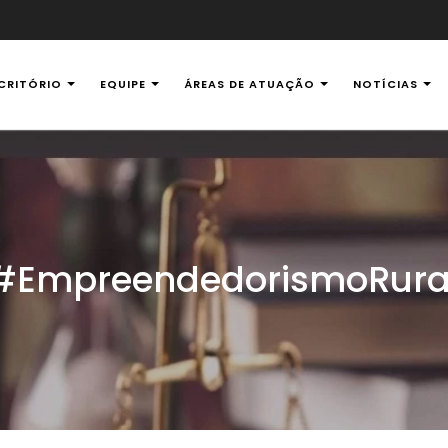
CRITÓRIO
EQUIPE
ÁREAS DE ATUAÇÃO
NOTÍCIAS
al Ambiental
#EmpreendedorismoRura