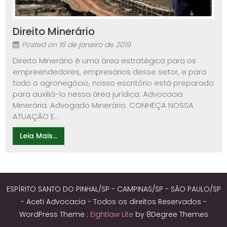
Direito Minerário
Posted on
16 de janeiro de 2019
Direito Minerário é uma área estratégica para os
empreendedores, empresários desse setor, e para
todo o agronegócio, nosso escritório está preparado
para auxiliá-lo nessa área jurídica. Advocacia
Minerária. Advogado Minerário. CONHEÇA NOSSA
ATUAÇÃO E...
Leia Mais...
ESPÍRITO SANTO DO PINHAL/SP - CAMPINAS/SP - SÃO PAULO/SP
- Aceti Advocacia - Todos os direitos Reservados -
WordPress Theme :
Eightlaw Lite
by 8Degree Themes