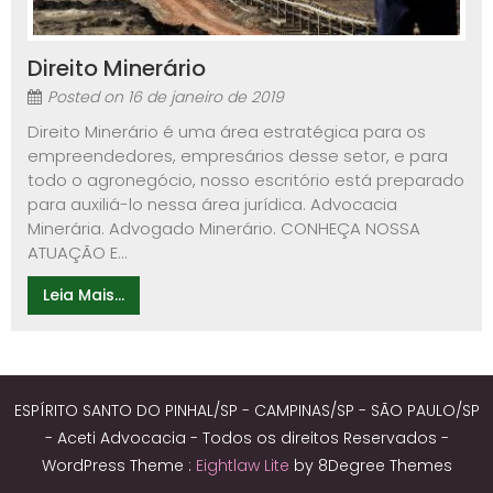
Direito Minerário
Posted on
16 de janeiro de 2019
Direito Minerário é uma área estratégica para os
empreendedores, empresários desse setor, e para
todo o agronegócio, nosso escritório está preparado
para auxiliá-lo nessa área jurídica. Advocacia
Minerária. Advogado Minerário. CONHEÇA NOSSA
ATUAÇÃO E...
Leia Mais...
ESPÍRITO SANTO DO PINHAL/SP - CAMPINAS/SP - SÃO PAULO/SP
- Aceti Advocacia - Todos os direitos Reservados -
WordPress Theme :
Eightlaw Lite
by 8Degree Themes