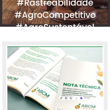
#Rastreabilidade
#AgroCompetitivo
#AgroSustentável
#AgronegócioBrasileiro