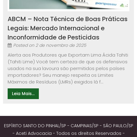
ABCM – Nota Técnica de Boas Práticas
Legais: Mercado Internacional e
Inconformidade de Pesticidas
Posted on
2 de novembro de 2025
Alerta aos Produtores que Exportam Lima Ácida Tahiti
(Tahiti Lime) Você tem certeza de que os defensivos
usados na sua lavoura são permitidos pelos países
importadores? Seu manejo respeita os Limites
Máximos de Resíduos (LMRs) exigidos lá f...
Leia Mais...
ESPÍRITO SANTO DO PINHAL/SP - CAMPINAS/SP - SÃO PAULO/SP
- Aceti Advocacia - Todos os direitos Reservados -