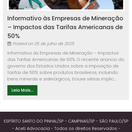
Informativo às Empresas de Mineração
– Impactos das Tarifas Americanas de
50%
Posted on
25 de julho de 2025
Informativo às Empresas de Mineração – Impactos
das Tarifas Americanas de 50% O recente anúncio do
governo dos Estados Unidos sobre a imposição de
tarifas de 50% sobre produtos brasileiros, incluindo
bens minerais e siderúrgicos, trouxe sérias implic...
Leia Mais...
ESPÍRITO SANTO DO PINHAL/SP - CAMPINAS/SP - SÃO PAULO/SP
- Aceti Advocacia - Todos os direitos Reservados -