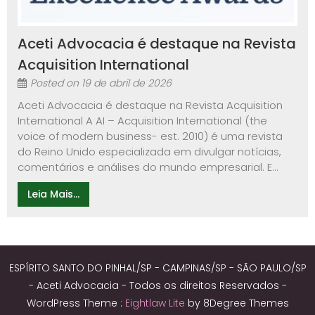
Aceti Advocacia é destaque na Revista
Acquisition International
Posted on
19 de abril de 2026
Aceti Advocacia é destaque na Revista Acquisition
International A AI – Acquisition International (the
voice of modern business- est. 2010) é uma revista
do Reino Unido especializada em divulgar notícias,
comentários e análises do mundo empresarial. E...
Leia Mais...
ESPÍRITO SANTO DO PINHAL/SP - CAMPINAS/SP - SÃO PAULO/SP
- Aceti Advocacia - Todos os direitos Reservados -
WordPress Theme :
Eightlaw Lite
by 8Degree Themes