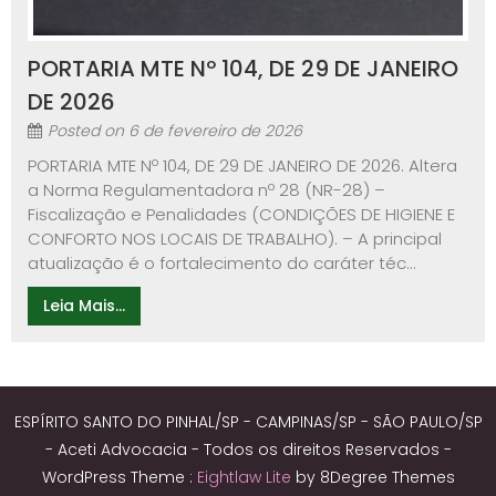
PORTARIA MTE Nº 104, DE 29 DE JANEIRO
DE 2026
Posted on
6 de fevereiro de 2026
PORTARIA MTE Nº 104, DE 29 DE JANEIRO DE 2026. Altera
a Norma Regulamentadora nº 28 (NR-28) –
Fiscalização e Penalidades (CONDIÇÕES DE HIGIENE E
CONFORTO NOS LOCAIS DE TRABALHO). – A principal
atualização é o fortalecimento do caráter téc...
Leia Mais...
ESPÍRITO SANTO DO PINHAL/SP - CAMPINAS/SP - SÃO PAULO/SP
- Aceti Advocacia - Todos os direitos Reservados -
WordPress Theme :
Eightlaw Lite
by 8Degree Themes