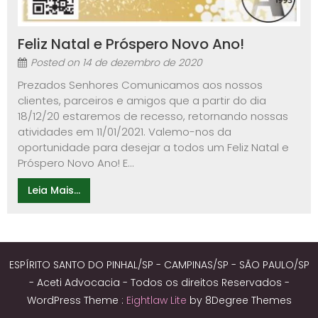
Feliz Natal e Próspero Novo Ano!
Posted on
14 de dezembro de 2020
Prezados Senhores Comunicamos aos nossos
clientes, parceiros e amigos que a partir do dia
18/12/20 estaremos de recesso, retornando nossas
atividades em 11/01/2021. Valemo-nos da
oportunidade para desejar a todos um Feliz Natal e
Próspero Novo Ano! E...
Leia Mais...
ESPÍRITO SANTO DO PINHAL/SP - CAMPINAS/SP - SÃO PAULO/SP
- Aceti Advocacia - Todos os direitos Reservados -
WordPress Theme :
Eightlaw Lite
by 8Degree Themes