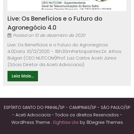
Live: Os Benefícios e o Futuro do
Agronegócio 4.0
Posted on
10 de dezembro de 2020
Live: Os Benefícios e o Futuro do Agronegócio
4.0Data: 10/12/2020 – 18h30mParticipantes:Dr. Athos
Bulgari (CEO NUTCOM)Prof. Luiz Carlos Aceti Júnior
(Sócio Diretor da Aceti Advocacia)
Leia Mais...
ESPÍRITO SANTO DO PINHAL/SP - CAMPINAS/SP - SÃO PAULO/SP
- Aceti Advocacia - Todos os direitos Reservados -
WordPress Theme :
Eightlaw Lite
by 8Degree Themes