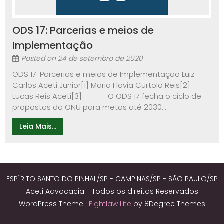
ODS 17: Parcerias e meios de
Implementação
Posted on
24 de setembro de 2020
ODS 17: Parcerias e meios de Implementação Luiz
Carlos Aceti Junior[1] Maria Flavia Curtolo Reis[2]
Lucas Reis Aceti[3] O ODS 17 fecha o ciclo de
propostas da ONU para metas até 2030:...
Leia Mais...
ESPÍRITO SANTO DO PINHAL/SP - CAMPINAS/SP - SÃO PAULO/SP
- Aceti Advocacia - Todos os direitos Reservados -
WordPress Theme :
Eightlaw Lite
by 8Degree Themes