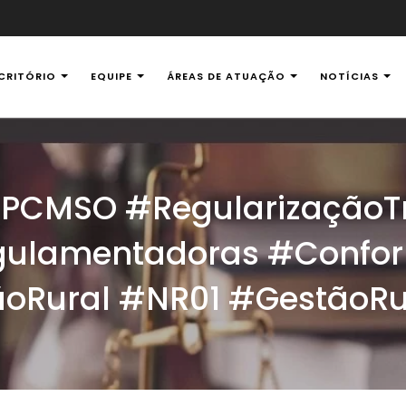
CRITÓRIO
EQUIPE
ÁREAS DE ATUAÇÃO
NOTÍCIAS
al Ambiental
PCMSO #RegularizaçãoTr
ulamentadoras #Confor
Rural #NR01 #GestãoRu