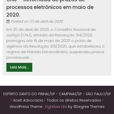
processos eletrônicos em maio de
2020.
Posted on
23 de abril de 2020
Em 20 de abril de 2020, o Conselho Nacional de
Justiça (CNJ), através da Resolução 314/2020,
prorrogou até 15 de maio de 2020 o prazo de
vigência da Resolução 313/2020, que estabeleceu o
regime de Plantão Extraordinário, suspendeu prazos
processuais ...
Leia Mais...
ESPÍRITO SANTO DO PINHAL/SP - CAMPINAS/SP - SÃO PAULO/SP
- Aceti Advocacia - Todos os direitos Reservados -
WordPress Theme :
Eightlaw Lite
by 8Degree Themes