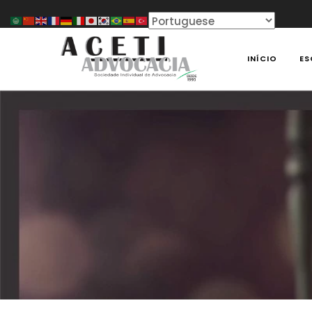
Skip
to
content
INÍCIO
ES
ACETI ADVOCACIA
Aceti Advocacia – Assessoria e Consultoria Empresari