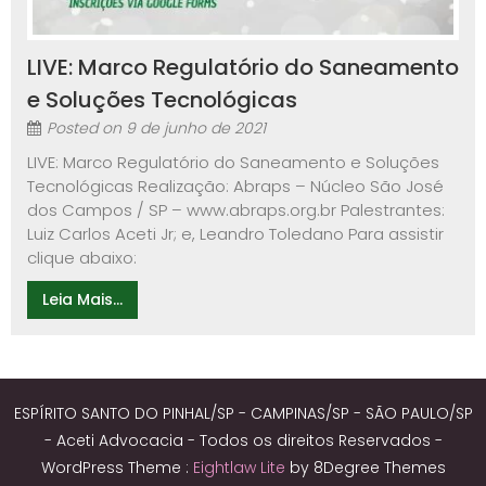
LIVE: Marco Regulatório do Saneamento
e Soluções Tecnológicas
Posted on
9 de junho de 2021
LIVE: Marco Regulatório do Saneamento e Soluções
Tecnológicas Realização: Abraps – Núcleo São José
dos Campos / SP – www.abraps.org.br Palestrantes:
Luiz Carlos Aceti Jr; e, Leandro Toledano Para assistir
clique abaixo:
Leia Mais...
ESPÍRITO SANTO DO PINHAL/SP - CAMPINAS/SP - SÃO PAULO/SP
- Aceti Advocacia - Todos os direitos Reservados -
WordPress Theme :
Eightlaw Lite
by 8Degree Themes