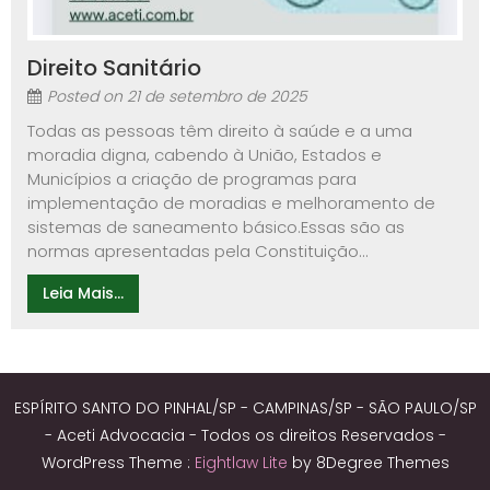
Direito Sanitário
Posted on
21 de setembro de 2025
Todas as pessoas têm direito à saúde e a uma
moradia digna, cabendo à União, Estados e
Municípios a criação de programas para
implementação de moradias e melhoramento de
sistemas de saneamento básico.Essas são as
normas apresentadas pela Constituição...
Leia Mais...
ESPÍRITO SANTO DO PINHAL/SP - CAMPINAS/SP - SÃO PAULO/SP
- Aceti Advocacia - Todos os direitos Reservados -
WordPress Theme :
Eightlaw Lite
by 8Degree Themes