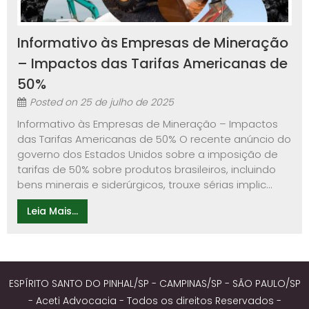
Informativo às Empresas de Mineração
– Impactos das Tarifas Americanas de
50%
Posted on
25 de julho de 2025
Informativo às Empresas de Mineração – Impactos
das Tarifas Americanas de 50% O recente anúncio do
governo dos Estados Unidos sobre a imposição de
tarifas de 50% sobre produtos brasileiros, incluindo
bens minerais e siderúrgicos, trouxe sérias implic...
Leia Mais...
ESPÍRITO SANTO DO PINHAL/SP - CAMPINAS/SP - SÃO PAULO/SP
- Aceti Advocacia - Todos os direitos Reservados -