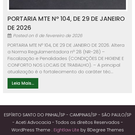
PORTARIA MTE Nº 104, DE 29 DE JANEIRO
DE 2026
Posted on
6 de fevereiro de 2026
PORTARIA MTE Nº 104, DE 29 DE JANEIRO DE 2026. Altera
a Norma Regulamentadora nº 28 (NR-28) –
Fiscalização e Penalidades (CONDIÇÕES DE HIGIENE E
CONFORTO NOS LOCAIS DE TRABALHO). – A principal
atualização é o fortalecimento do caráter téc...
Leia Mais...
ESPÍRITO SANTO DO PINHAL/SP - CAMPINAS/SP - SÃO PAULO/SP
- Aceti Advocacia - Todos os direitos Reservados -
WordPress Theme :
Eightlaw Lite
by 8Degree Themes