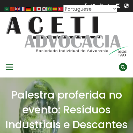
Skip
to
content
ACETI ADVOCACIA
Aceti Advocacia – Assessoria e Consultoria Empresarial
Primary Menu
Ambiental
Palestra proferida no
evento: Resíduos
Industriais e Descantes