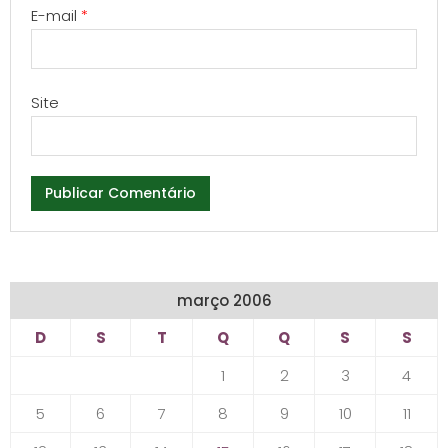
E-mail
*
Site
março 2006
D
S
T
Q
Q
S
S
1
2
3
4
5
6
7
8
9
10
11