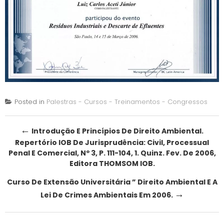
Posted in
Palestras - Cursos - Treinamentos - Congressos
Post
←
Introdução E Princípios De Direito Ambiental.
Repertório IOB De Jurisprudência: Civil, Processual
navigation
Penal E Comercial, Nº 3, P. 111-104, 1. Quinz. Fev. De 2006,
Editora THOMSOM IOB.
Curso De Extensão Universitária ” Direito Ambiental E A
→
Lei De Crimes Ambientais Em 2006.