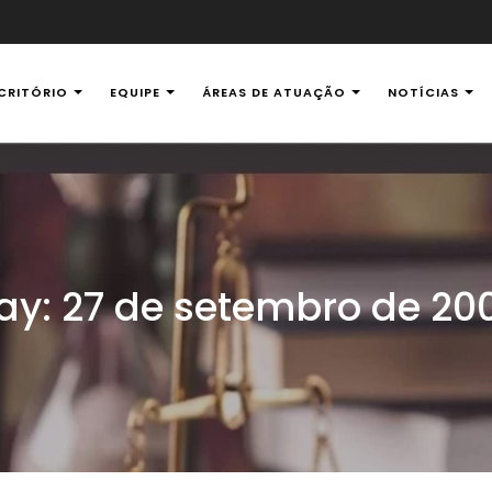
CRITÓRIO
EQUIPE
ÁREAS DE ATUAÇÃO
NOTÍCIAS
al Ambiental
ay:
27 de setembro de 20