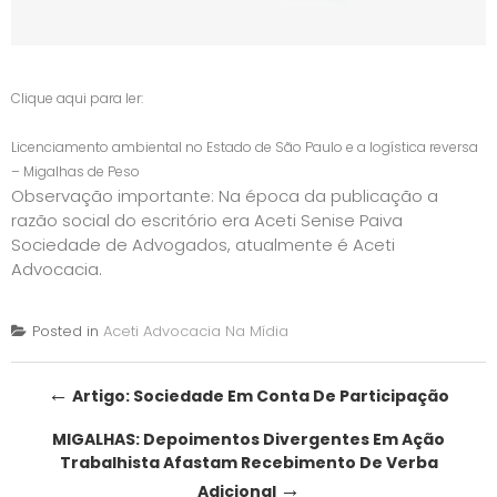
Clique aqui para ler:
Licenciamento ambiental no Estado de São Paulo e a logística reversa
– Migalhas de Peso
Observação importante: Na época da publicação a
razão social do escritório era Aceti Senise Paiva
Sociedade de Advogados, atualmente é Aceti
Advocacia.
Posted in
Aceti Advocacia Na Mídia
Post
←
Artigo: Sociedade Em Conta De Participação
navigation
MIGALHAS: Depoimentos Divergentes Em Ação
Trabalhista Afastam Recebimento De Verba
→
Adicional