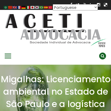
Skip
to
content
ACETI ADVOCACIA
Aceti Advocacia – Assessoria e Consultoria Empresarial
Primary Menu
Ambiental
Migalhas: Licenciamento
ambiental no Estado de
São Paulo e a logística