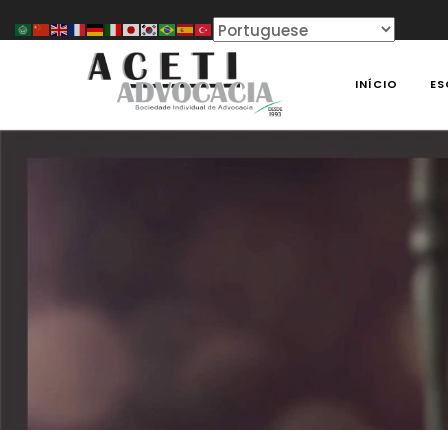
Skip
to
content
INÍCIO
ES
ACETI ADVOCACIA
Aceti Advocacia – Assessoria e Consultoria Empresari