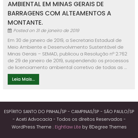
AMBIENTAL EM MINAS GERAIS DE
BARRAGENS COM ALTEAMENTOS A
MONTANTE.
Posted on
31 de janeiro de 2019
Em 30 de janeiro de 2019, a Secretaria Estadual de
Meio Ambiente e Desenvolvimento Sustentável de
Minas Gerais – SEMAD, publicou a Resolução nº 2.762
de 29 de janeiro de 2019, suspendendo os processos
de licenciamento ambiental corretivo de todas as ...
Leia Mais...
ESPÍRITO SANTO DO PINHAL/SP - CAMPINAS/SP - SÃO PAULO/SP
- Aceti Advocacia - Todos os direitos Reservados -
WordPress Theme :
Eightlaw Lite
by 8Degree Themes