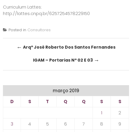
Curriculum Lattes:
http://lattes.cnpq.br/6257254578229150
Posted in
Consultores
Post
←
Arqº José Roberto Dos Santos Fernandes
navigation
→
IGAM – Portarias Nº 02 E 03
março 2019
D
S
T
Q
Q
S
S
1
2
3
4
5
6
7
8
9