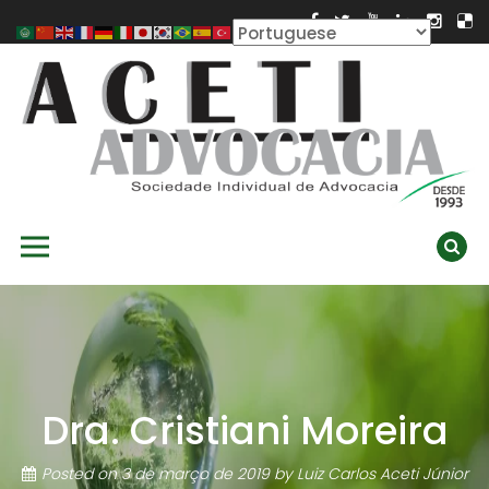
Skip
to
content
ACETI ADVOCACIA
Aceti Advocacia – Assessoria e Consultoria Empresarial
Primary Menu
Ambiental
Dra. Cristiani Moreira
Posted on
3 de março de 2019
by
Luiz Carlos Aceti Júnior