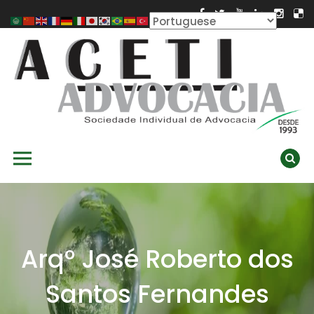
Skip
to
content
ACETI ADVOCACIA
Aceti Advocacia – Assessoria e Consultoria Empresarial
Primary Menu
Ambiental
Arqº José Roberto dos
Santos Fernandes