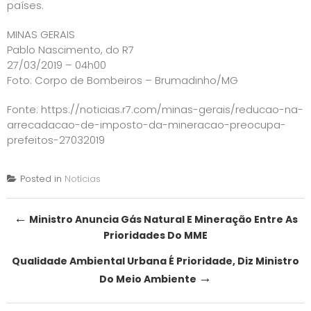
países.
MINAS GERAIS
Pablo Nascimento, do R7
27/03/2019 – 04h00
Foto: Corpo de Bombeiros – Brumadinho/MG
Fonte: https://noticias.r7.com/minas-gerais/reducao-na-
arrecadacao-de-imposto-da-mineracao-preocupa-
prefeitos-27032019
Posted in
Notícias
Post
←
Ministro Anuncia Gás Natural E Mineração Entre As
Prioridades Do MME
navigation
Qualidade Ambiental Urbana É Prioridade, Diz Ministro
→
Do Meio Ambiente