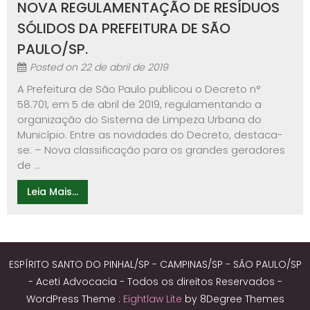
NOVA REGULAMENTAÇÃO DE RESÍDUOS
SÓLIDOS DA PREFEITURA DE SÃO
PAULO/SP.
Posted on
22 de abril de 2019
A Prefeitura de São Paulo publicou o Decreto n°
58.701, em 5 de abril de 2019, regulamentando a
organização do Sistema de Limpeza Urbana do
Município. Entre as novidades do Decreto, destaca-
se: – Nova classificação para os grandes geradores
de ...
Leia Mais...
ESPÍRITO SANTO DO PINHAL/SP - CAMPINAS/SP - SÃO PAULO/SP
- Aceti Advocacia - Todos os direitos Reservados -
WordPress Theme :
Eightlaw Lite
by 8Degree Themes