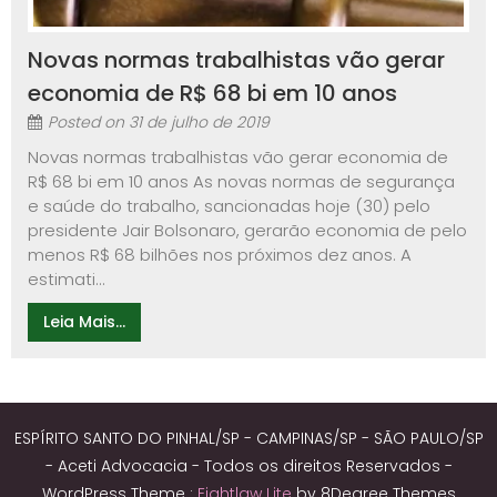
Novas normas trabalhistas vão gerar
economia de R$ 68 bi em 10 anos
Posted on
31 de julho de 2019
Novas normas trabalhistas vão gerar economia de
R$ 68 bi em 10 anos As novas normas de segurança
e saúde do trabalho, sancionadas hoje (30) pelo
presidente Jair Bolsonaro, gerarão economia de pelo
menos R$ 68 bilhões nos próximos dez anos. A
estimati...
Leia Mais...
ESPÍRITO SANTO DO PINHAL/SP - CAMPINAS/SP - SÃO PAULO/SP
- Aceti Advocacia - Todos os direitos Reservados -
WordPress Theme :
Eightlaw Lite
by 8Degree Themes