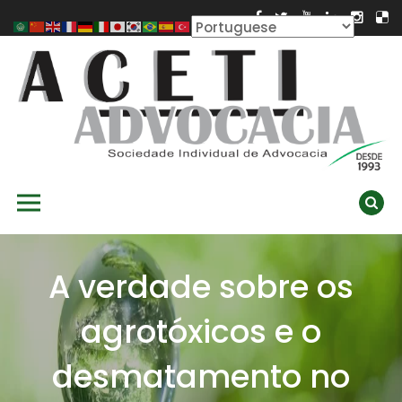
Skip
to
content
ACETI ADVOCACIA
Aceti Advocacia – Assessoria e Consultoria Empresarial
Primary Menu
Ambiental
A verdade sobre os
agrotóxicos e o
desmatamento no