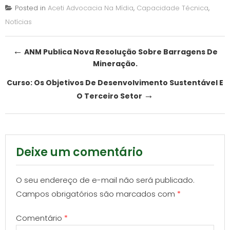
Posted in
Aceti Advocacia Na Mídia
,
Capacidade Técnica
,
Notícias
Post
←
ANM Publica Nova Resolução Sobre Barragens De
Mineração.
navigation
Curso: Os Objetivos De Desenvolvimento Sustentável E
→
O Terceiro Setor
Deixe um comentário
O seu endereço de e-mail não será publicado.
Campos obrigatórios são marcados com
*
Comentário
*