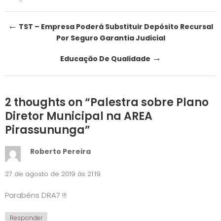
Post
←
TST – Empresa Poderá Substituir Depósito Recursal
Por Seguro Garantia Judicial
navigation
→
Educação De Qualidade
2 thoughts on “
Palestra sobre Plano
Diretor Municipal na AREA
Pirassununga
”
Roberto Pereira
27 de agosto de 2019 às 21:19
Parabéns DRA7 !!!
Responder