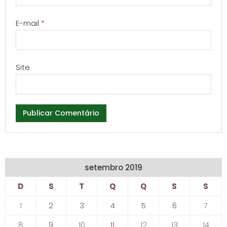
E-mail
*
Site
setembro 2019
D
S
T
Q
Q
S
S
1
2
3
4
5
6
7
8
9
10
11
12
13
14