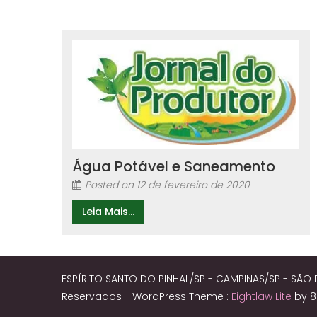
Água Potável e Saneamento
Posted on
12 de fevereiro de 2020
Leia Mais...
ESPÍRITO SANTO DO PINHAL/SP - CAMPINAS/SP - SÃO 
Reservados -
WordPress Theme :
Eightlaw Lite
by 