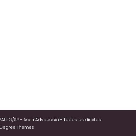
PAULO/SP - Aceti Advocacia - Todos os direitos
8Degree Themes